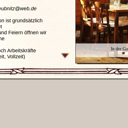
leubnitz@web.de
ist grundsätzlich
t
 Feiern öffnen wir
he
In der Ga
 Arbeitskräfte
t, Vollzeit)
 unsere Speisekarte:
en und herunterladen)
en und Getränke