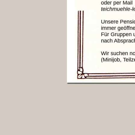
oder per Mail
teichmuehle-
Unsere Pension 
immer geöffne
Für Gruppen und
nach Absprac
Wir suchen noch
(Minijob, Teilzei
Hier finden Sie
(bitte etwas länger drück
Speis
Feiern und