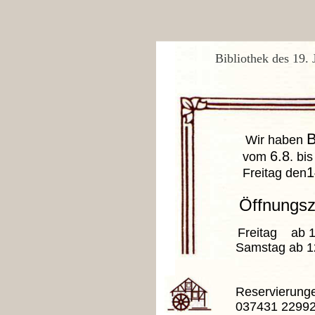
Bibliothek des 19. 
B
Wir haben
6.8
vom
. bis
1
Freitag den
Öffnungsz
Freitag ab 1
Samstag ab 12
Reservierunge
037431 2299